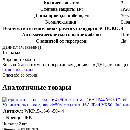
Количество жил:
3
Степень защиты IP:
IP20
Длина провода, кабеля, м:
50 м
Комплектация:
Бар
Количество штепсельных розеток стандарта SCHUKO:
4
Автоматическое сматывание кабеля:
Нет
С защитой от перегрева:
Да
Даниил (Макеевка)
1 г. назад
Хороший выбор
Большой ассортимент, оперативная доставка в ДНР, низкие це
Ответ магазина
Спасибо за отзыв!
Аналогичные товары
Удлинитель на катушке 4х50м с заземл. 16А IP44 УК50 "Industr
Артикул:
WKP15-16-04-50-44
Бренд:
IEK
На складе 2 шт.
Обновлено 09.08.2026