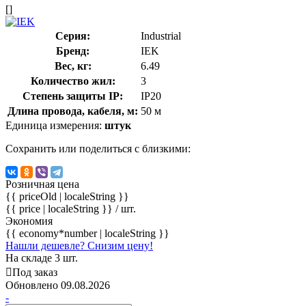
[]
Серия:
Industrial
Бренд:
IEK
Вес, кг:
6.49
Количество жил:
3
Степень защиты IP:
IP20
Длина провода, кабеля, м:
50 м
Единица измерения:
штук
Сохранить или поделиться с близкими:
Розничная цена
{{ priceOld | localeString }}
{{ price | localeString }}
/ шт.
Экономия
{{ economy*number | localeString }}
Нашли дешевле? Снизим цену!
На складе 3 шт.
Под заказ
Обновлено 09.08.2026
-