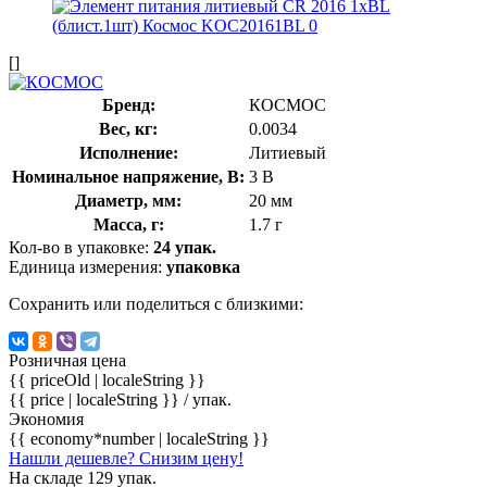
[]
Бренд:
КОСМОС
Вес, кг:
0.0034
Исполнение:
Литиевый
Номинальное напряжение, В:
3 В
Диаметр, мм:
20 мм
Масса, г:
1.7 г
Кол-во в упаковке:
24 упак.
Единица измерения:
упаковка
Сохранить или поделиться с близкими:
Розничная цена
{{ priceOld | localeString }}
{{ price | localeString }}
/ упак.
Экономия
{{ economy*number | localeString }}
Нашли дешевле? Снизим цену!
На складе 129 упак.