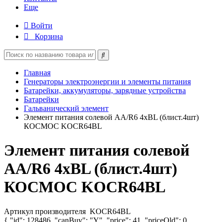
Еще
Войти
Корзина
Главная
Генераторы электроэнергии и элементы питания
Батарейки, аккумуляторы, зарядные устройства
Батарейки
Гальванический элемент
Элемент питания солевой AA/R6 4хBL (блист.4шт)
КОСМОС KOCR64BL
Элемент питания солевой
AA/R6 4хBL (блист.4шт)
КОСМОС KOCR64BL
Артикул производителя
KOCR64BL
{ "id": 128486, "canBuy": "Y", "price": 41, "priceOld": 0,