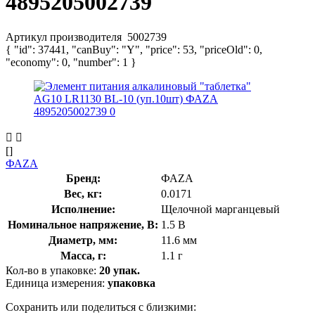
4895205002739
Артикул производителя
5002739
{ "id": 37441, "canBuy": "Y", "price": 53, "priceOld": 0,
"economy": 0, "number": 1 }
[]
ФАZA
Бренд:
ФАZA
Вес, кг:
0.0171
Исполнение:
Щелочной марганцевый
Номинальное напряжение, В:
1.5 В
Диаметр, мм:
11.6 мм
Масса, г:
1.1 г
Кол-во в упаковке:
20 упак.
Единица измерения:
упаковка
Сохранить или поделиться с близкими: