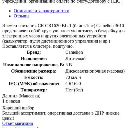
учреждений, организаций) оплата по счету/договору с НДС .
Описание и характеристики
Отзывы
Элемент питания CR CR1620 BL-1 (блист.1шт) Camelion 3610
представляет собой круглую плоскую литиевую батарейку для
электронных часов и других электронных устройств
(калькулятор, пульт дистанционного управления и др.)
Поставляется в блистере, поштучно.
Бренд:
Camelion
Исполнение:
Литиевый
Номинальное напряжение, В:
3 В
Обозначение размера:
Дисковая/кнопочная (часовая)
Емкость:
70 мА.ч
IEC (МЭК) обозначение:
CR1620
Типоразмер:
Нет (без)
Даниил (Макеевка)
1 г. назад
Хороший выбор
Большой ассортимент, оперативная доставка в ДНР, низкие
цены!
Ответ магазина