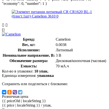
"economy": 0, "number": 1 }
[]
Бренд:
Camelion
Вес, кг:
0.0038
Исполнение:
Литиевый
Номинальное напряжение, В:
3 В
Обозначение размера:
Дисковая/кнопочная (часовая)
Емкость:
70 мА.ч
Кол-во в упаковке:
10 упак.
Единица измерения:
упаковка
Сохранить или поделиться с близкими:
Розничная цена
{{ priceOld | localeString }}
{{ price | localeString }}
/ упак.