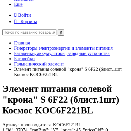
Еще
Войти
Корзина
Главная
Генераторы электроэнергии и элементы питания
Батарейки, аккумуляторы, зарядные устройства
Батарейки
Гальванический элемент
Элемент питания солевой "крона" S 6F22 (блист.1шт)
Космос KOC6F221BL
Элемент питания солевой
"крона" S 6F22 (блист.1шт)
Космос KOC6F221BL
Артикул производителя
KOC6F221BL
{ "id": 37074, "canBuy": "Y", "price": 45, "priceOld": 0,