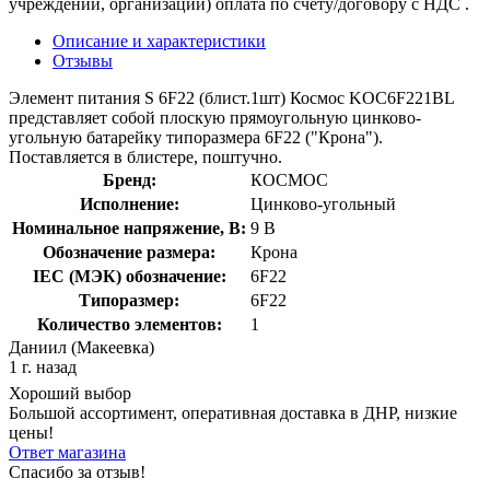
учреждений, организаций) оплата по счету/договору с НДС .
Описание и характеристики
Отзывы
Элемент питания S 6F22 (блист.1шт) Космос KOC6F221BL
представляет собой плоскую прямоугольную цинково-
угольную батарейку типоразмера 6F22 ("Крона").
Поставляется в блистере, поштучно.
Бренд:
КОСМОС
Исполнение:
Цинково-угольный
Номинальное напряжение, В:
9 В
Обозначение размера:
Крона
IEC (МЭК) обозначение:
6F22
Типоразмер:
6F22
Количество элементов:
1
Даниил (Макеевка)
1 г. назад
Хороший выбор
Большой ассортимент, оперативная доставка в ДНР, низкие
цены!
Ответ магазина
Спасибо за отзыв!