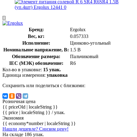
[]
Бренд:
Ergolux
Вес, кг:
0.057333
Исполнение:
Цинково-угольный
Номинальное напряжение, В:
1.5 В
Обозначение размера:
Пальчиковый
IEC (МЭК) обозначение:
R6
Кол-во в упаковке:
15 упак.
Единица измерения:
упаковка
Сохранить или поделиться с близкими:
Розничная цена
{{ priceOld | localeString }}
{{ price | localeString }}
/ упак.
Экономия
{{ economy*number | localeString }}
Нашли дешевле? Снизим цену!
На складе 186 упак.