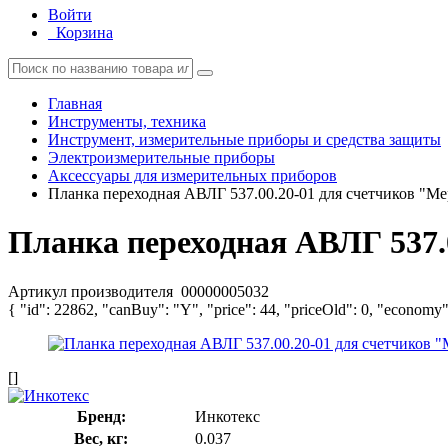
Войти
Корзина
Главная
Инструменты, техника
Инструмент, измерительные приборы и средства защиты
Электроизмерительные приборы
Аксессуары для измерительных приборов
Планка переходная АВЛГ 537.00.20-01 для счетчиков "Ме
Планка переходная АВЛГ 537.
Артикул производителя
00000005032
{ "id": 22862, "canBuy": "Y", "price": 44, "priceOld": 0, "economy"
[]
Бренд:
Инкотекс
Вес, кг:
0.037