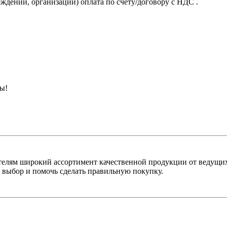
ждений, организаций) оплата по счету/договору с НДС .
ны!
лям широкий ассортимент качественной продукции от ведущих
выбор и помочь сделать правильную покупку.