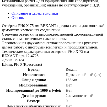
Безналичный расчет - для юридических лиц (предприятий,
учреждений, организаций) оплата по счету/договору с НДС .
Описание и характеристики
Отзывы
Отвёртка PH0 X 75 мм REXANT предназначена для монтажа/
демонтажа крепежных соединений.
Стержень отвертки из высококачественной хромованадиевой
стали, с намагниченным наконечником.
Эргономичная двухкомпонентная прорезиненная рукоятка
делает работу с инструментом легкой и продолжительной.
Технические характеристики отвертки PH0 X 75 мм
REXANT арт. 12-4726
Длина: 75 мм
Шлиц: PH 0 (Крестовая)
Бренд:
Rexant
Исполнение:
Прямолинейный (-ая)
Общая длина:
155 мм
Изолированный:
Нет
Изолированный до 1000 в (vde):
Нет
Дизайн ручки:
2-компонентный
Размер:
0
Немагнитный/антимагнитный:
Нет