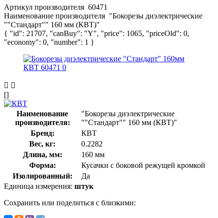
Артикул производителя
60471
Наименование производителя
"Бокорезы диэлектрические
""Стандарт"" 160 мм (КВТ)"
{ "id": 21707, "canBuy": "Y", "price": 1065, "priceOld": 0,
"economy": 0, "number": 1 }
[]
Наименование
"Бокорезы диэлектрические
производителя:
""Стандарт"" 160 мм (КВТ)"
Бренд:
КВТ
Вес, кг:
0.2282
Длина, мм:
160 мм
Форма:
Кусачки с боковой режущей кромкой
Изолированный:
Да
Единица измерения:
штук
Сохранить или поделиться с близкими: