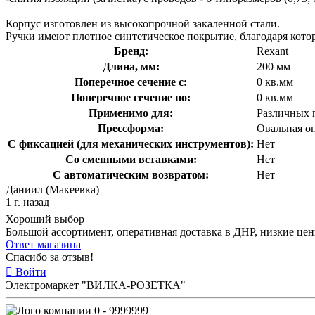
Корпус изготовлен из высокопрочной закаленной стали.
Ручки имеют плотное синтетическое покрытие, благодаря котор
Бренд:
Rexant
Длина, мм:
200 мм
Поперечное сечение с:
0 кв.мм
Поперечное сечение по:
0 кв.мм
Применимо для:
Различных 
Прессформа:
Овальная о
С фиксацией (для механических инструментов):
Нет
Со сменными вставками:
Нет
С автоматическим возвратом:
Нет
Даниил (Макеевка)
1 г. назад
Хороший выбор
Большой ассортимент, оперативная доставка в ДНР, низкие це
Ответ магазина
Спасибо за отзыв!
Войти
Электромаркет "ВИЛКА-РОЗЕТКА"
0 - 9999999