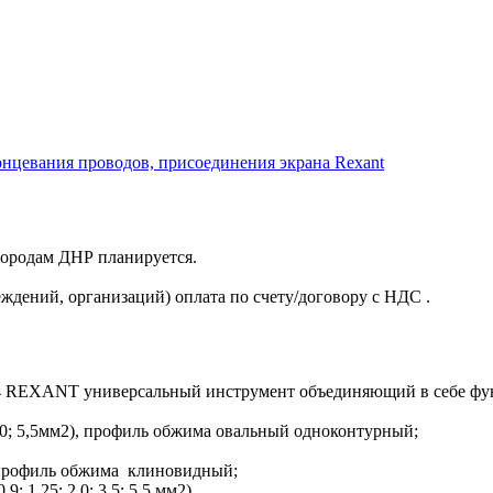
онцевания проводов, присоединения экрана Rexant
 городам ДНР планируется.
ждений, организаций) оплата по счету/договору с НДС .
04 REXANT универсальный инструмент объединяющий в себе фу
,0; 5,5мм2), профиль обжима овальный одноконтурный;
, профиль обжима клиновидный;
; 1,25; 2,0; 3,5; 5,5 мм2).