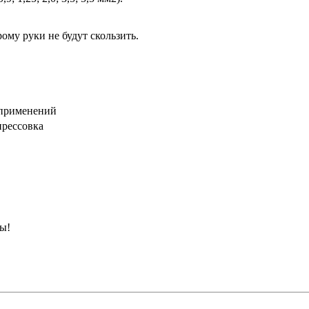
ому руки не будут скользить.
применений
прессовка
ны!