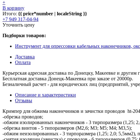
+
В корзину
Итого:
{{ price*number | localeString }}
+7 949 317-04-94
Уточнить цену
Подборки товаров:
Инструмент для опрессовки кабельных наконечников, ок
Доставка
Оплата
Курьерская адресная доставка по Донецку, Макеевке и другим
Бесплатная доставка Донецк-Макеевка при заказе от 20000р.
Безналичный расчет - для юридических лиц (предприятий, учре
Описание и характеристики
Отзывы
Кримпер для обжима наконечников и зачистки проводов ht-2
-обрезка проводов;
-обжим изолированных наконечников - 3 тирпоразмера (1,25; 2
-обрезка винтов - 5 типоразмеров (М2,6; М3; М5; М4; М3,5);
-обжим неизолированных - 3 тирпоразмера (1,25; 2,0; 5,5мм2)
-снятия изоляции (зачистка) с проводов - 6 типоразмеров (0,75; 0,9