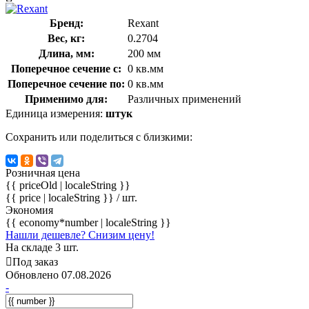
Бренд:
Rexant
Вес, кг:
0.2704
Длина, мм:
200 мм
Поперечное сечение с:
0 кв.мм
Поперечное сечение по:
0 кв.мм
Применимо для:
Различных применений
Единица измерения:
штук
Сохранить или поделиться с близкими:
Розничная цена
{{ priceOld | localeString }}
{{ price | localeString }}
/ шт.
Экономия
{{ economy*number | localeString }}
Нашли дешевле? Снизим цену!
На складе 3 шт.
Под заказ
Обновлено 07.08.2026
-