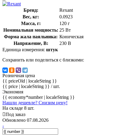
Бренд:
Rexant
Вес, кг:
0.0923
Масса, г:
120 г
Номинальная мощность:
25 Вт
Форма жала паяльника:
Коническая
Напряжение, В:
230 В
Единица измерения:
штук
Сохранить или поделиться с близкими:
Розничная цена
{{ priceOld | localeString }}
{{ price | localeString }}
/ шт.
Экономия
{{ economy*number | localeString }}
Нашли дешевле? Снизим цену!
На складе 8 шт.
Под заказ
Обновлено 07.08.2026
-