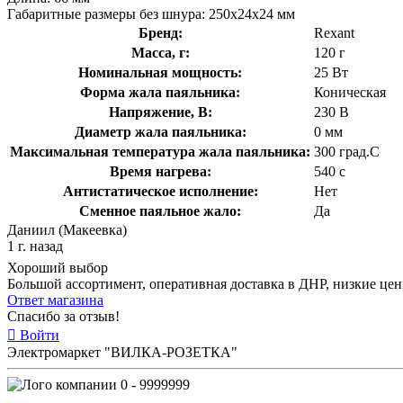
Габаритные размеры без шнура: 250x24x24 мм
Бренд:
Rexant
Масса, г:
120 г
Номинальная мощность:
25 Вт
Форма жала паяльника:
Коническая
Напряжение, В:
230 В
Диаметр жала паяльника:
0 мм
Максимальная температура жала паяльника:
300 град.C
Время нагрева:
540 с
Антистатическое исполнение:
Нет
Сменное паяльное жало:
Да
Даниил (Макеевка)
1 г. назад
Хороший выбор
Большой ассортимент, оперативная доставка в ДНР, низкие це
Ответ магазина
Спасибо за отзыв!
Войти
Электромаркет "ВИЛКА-РОЗЕТКА"
0 - 9999999