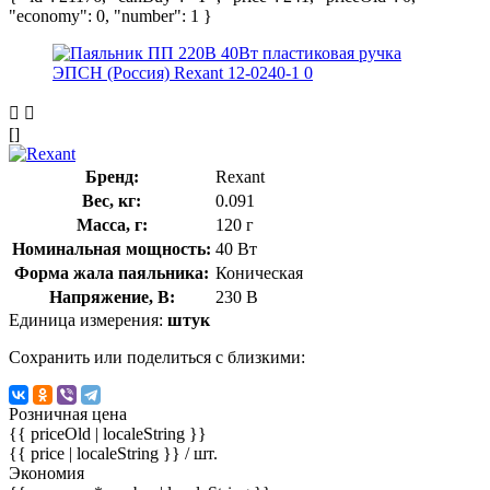
"economy": 0, "number": 1 }
[]
Бренд:
Rexant
Вес, кг:
0.091
Масса, г:
120 г
Номинальная мощность:
40 Вт
Форма жала паяльника:
Коническая
Напряжение, В:
230 В
Единица измерения:
штук
Сохранить или поделиться с близкими:
Розничная цена
{{ priceOld | localeString }}
{{ price | localeString }}
/ шт.
Экономия