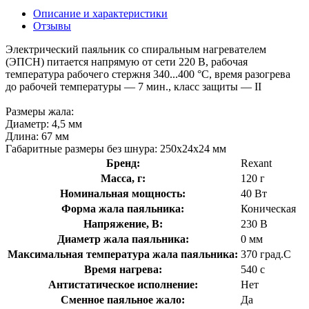
Описание и характеристики
Отзывы
Электрический паяльник со спиральным нагревателем
(ЭПСН) питается напрямую от сети 220 В, рабочая
температура рабочего стержня 340...400 °С, время разогрева
до рабочей температуры — 7 мин., класс защиты — II
Размеры жала:
Диаметр: 4,5 мм
Длина: 67 мм
Габаритные размеры без шнура: 250x24x24 мм
Бренд:
Rexant
Масса, г:
120 г
Номинальная мощность:
40 Вт
Форма жала паяльника:
Коническая
Напряжение, В:
230 В
Диаметр жала паяльника:
0 мм
Максимальная температура жала паяльника:
370 град.C
Время нагрева:
540 с
Антистатическое исполнение:
Нет
Сменное паяльное жало:
Да