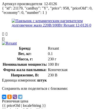
Артикул производителя
12-0126
{ "id": 21179, "canBuy": "Y", "price": 958, "priceOld": 0,
"economy": 0, "number": 1 }
[]
Бренд:
Rexant
Вес, кг:
0.1
Масса, г:
230 г
Номинальная мощность:
100 Вт
Форма жала паяльника:
Коническая
Напряжение, В:
230 В
Единица измерения:
штук
Сохранить или поделиться с близкими:
Розничная цена
{{ priceOld | localeString }}