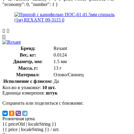
"economy": 0, "number": 1 }
[]
Бренд:
Rexant
Вес, кг:
0.0124
Диаметр, мм:
1.5 мм
Масса, г:
13 г
Материал:
Олово/Свинец
Исполнение с флюсом:
Да
Кол-во в упаковке:
10 шт.
Единица измерения:
штук
Сохранить или поделиться с близкими:
Розничная цена
{{ priceOld | localeString }}
{{ price | localeString }}
/ шт.