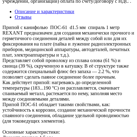
учреждений, организаций) оплата по счету/договору с НДС .
Описание и характеристики
Отзывы
Припой с канифолью ПОС-61 d1.5 мм спираль 1 метр
REXANT предназначен для создания механически прочного и
герметичного соединения деталей между собой или для их
фиксирования на плате (пайка и лужение радиоэлектронных
приборов, медицинской аппаратуры, автодеталей, печатных
плат, электроаппаратуры и т.д.).
Представляет собой проволоку из сплава олова (61 %) и
свинца (39 %), скрученную в катушку. В её структуре также
содержится специальный флюс без запаха — 2.2 %, что
позволяет сделать паяное соединение более прочным.
Как действует припой: нагреваясь до определенной
температуры (183...190 °C) он расплавляется, смачивает
спаиваемый металл, растекается по нему, заполняя место
между соединяемыми деталями.
Припой ПОС-61 обладает такими свойствами, как:
устойчивость к коррозии, создание механической прочности
спаянного соединения, обладание удельной проводимостью
(для токоведущих элементов).
Основные характеристики: