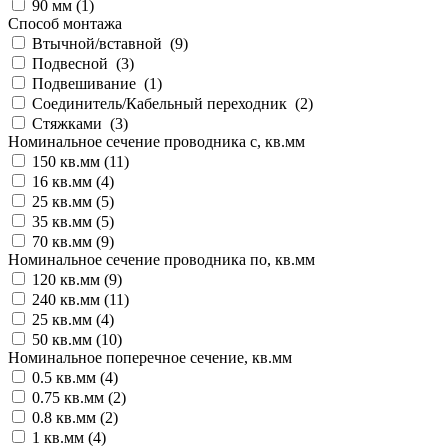
90 мм (
1
)
Способ монтажа
Втычной/вставной (
9
)
Подвесной (
3
)
Подвешивание (
1
)
Соединитель/Кабельный переходник (
2
)
Стяжками (
3
)
Номинальное сечение проводника с, кв.мм
150 кв.мм (
11
)
16 кв.мм (
4
)
25 кв.мм (
5
)
35 кв.мм (
5
)
70 кв.мм (
9
)
Номинальное сечение проводника по, кв.мм
120 кв.мм (
9
)
240 кв.мм (
11
)
25 кв.мм (
4
)
50 кв.мм (
10
)
Номинальное поперечное сечение, кв.мм
0.5 кв.мм (
4
)
0.75 кв.мм (
2
)
0.8 кв.мм (
2
)
1 кв.мм (
4
)