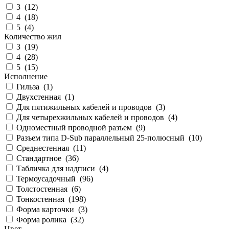
3 (
12
)
4 (
18
)
5 (
4
)
Количество жил
3 (
19
)
4 (
28
)
5 (
15
)
Исполнение
Гильза (
1
)
Двухстенная (
1
)
Для пятижильных кабелей и проводов (
3
)
Для четырехжильных кабелей и проводов (
4
)
Одноместный проводной разъем (
9
)
Разъем типа D-Sub параллельный 25-полюсный (
10
)
Среднестенная (
11
)
Стандартное (
36
)
Табличка для надписи (
4
)
Термоусадочный (
96
)
Толстостенная (
6
)
Тонкостенная (
198
)
Форма карточки (
3
)
Форма ролика (
32
)
Цвет