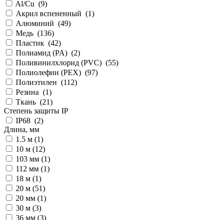
Al/Cu (
9
)
Акрил вспененный (
1
)
Алюминий (
49
)
Медь (
136
)
Пластик (
42
)
Полиамид (PA) (
2
)
Поливинилхлорид (PVC) (
55
)
Полиолефин (PEX) (
97
)
Полиэтилен (
112
)
Резина (
1
)
Ткань (
21
)
Степень защиты IP
IP68 (
2
)
Длина, мм
1.5 м (
1
)
10 м (
12
)
103 мм (
1
)
112 мм (
1
)
18 м (
1
)
20 м (
51
)
20 мм (
1
)
30 м (
3
)
36 мм (
3
)