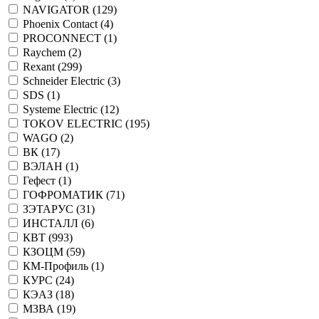
NAVIGATOR (
129
)
Phoenix Contact (
4
)
PROCONNECT (
1
)
Raychem (
2
)
Rexant (
299
)
Schneider Electric (
3
)
SDS (
1
)
Systeme Electric (
12
)
TOKOV ELECTRIC (
195
)
WAGO (
2
)
ВК (
17
)
ВЭЛАН (
1
)
Гефест (
1
)
ГОФРОМАТИК (
71
)
ЗЭТАРУС (
31
)
ИНСТАЛЛ (
6
)
КВТ (
993
)
КЗОЦМ (
59
)
КМ-Профиль (
1
)
КУРС (
24
)
КЭАЗ (
18
)
МЗВА (
19
)