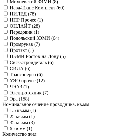
Михневский ЗЭМИ (
8
)
Нева-Транс Комплект (
60
)
НИЛЕД (
78
)
НПР Прочее (
1
)
ОНЛАЙТ (
28
)
Передовик (
1
)
Подольский ЗЭМИ (
64
)
Промрукав (
7
)
Протэкт (
1
)
ПЭМИ Ростов-на-Дону (
5
)
Связьстройдеталь (
6
)
СИЛА (
6
)
Трансэнерго (
6
)
УЭО прочее (
12
)
ЧЭАЗ (
1
)
Электротехник (
7
)
Эра (
158
)
Номинальное сечение проводника, кв.мм
1.5 кв.мм (
1
)
25 кв.мм (
1
)
35 кв.мм (
3
)
6 кв.мм (
1
)
Количество жил