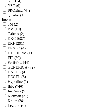
NIT (
14
)
NST (
6
)
PROxima (
44
)
Quadro (
3
)
Бренд
3М (
2
)
BM (
10
)
Cabeus (
2
)
DKC (
687
)
EKF (
291
)
ENSTO (
4
)
EXTHERM (
1
)
FIT (
39
)
Fortisflex (
44
)
GENERICA (
72
)
HAUPA (
4
)
HEGEL (
6
)
Hyperline (
1
)
IEK (
746
)
JazzWay (
5
)
Klemsan (
21
)
Kranz (
24
)
Legrand (
6
)