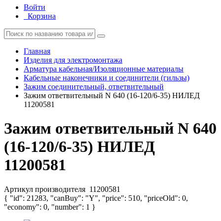
Войти
Корзина
Главная
Изделия для электромонтажа
Арматура кабельная/Изоляционные материалы
Кабельные наконечники и соединители (гильзы)
Зажим соединительный, ответвительный
Зажим ответвительный N 640 (16-120/6-35) НИЛЕД
11200581
Зажим ответвительный N 640
(16-120/6-35) НИЛЕД
11200581
Артикул производителя
11200581
{ "id": 21283, "canBuy": "Y", "price": 510, "priceOld": 0,
"economy": 0, "number": 1 }