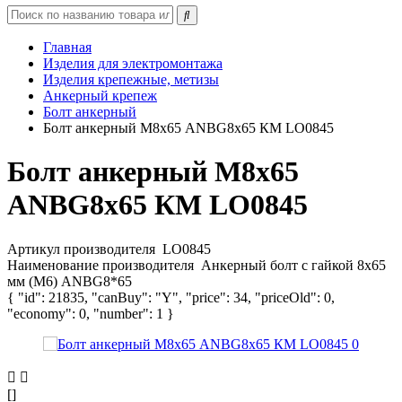
Главная
Изделия для электромонтажа
Изделия крепежные, метизы
Анкерный крепеж
Болт анкерный
Болт анкерный М8х65 ANBG8х65 КМ LO0845
Болт анкерный М8х65
ANBG8х65 КМ LO0845
Артикул производителя
LO0845
Наименование производителя
Анкерный болт с гайкой 8х65
мм (M6) ANBG8*65
{ "id": 21835, "canBuy": "Y", "price": 34, "priceOld": 0,
"economy": 0, "number": 1 }
[]