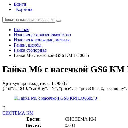
Войти
Корзина
Главная
Изделия для электромонтажа
Изделия крепежные, метизы
Гайки, шайбы
Гайка стопорная
Гайка М6 с насечкой GS6 КМ LO0685
Гайка М6 с насечкой GS6 КМ
Артикул производителя
LO0685
{ "id": 21810, "canBuy": "Y", "price": 5, "priceOld": 0, "economy":
[]
СИСТЕМА КМ
Бренд:
СИСТЕМА КМ
Вес, кг:
0.003