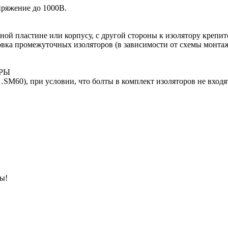
пряжение до 1000В.
ной пластине или корпусу, с другой стороны к изолятору креп
ановка промежуточных изоляторов (в зависимости от схемы монт
РЫ
SM60), при условии, что болты в комплект изоляторов не входя
ны!