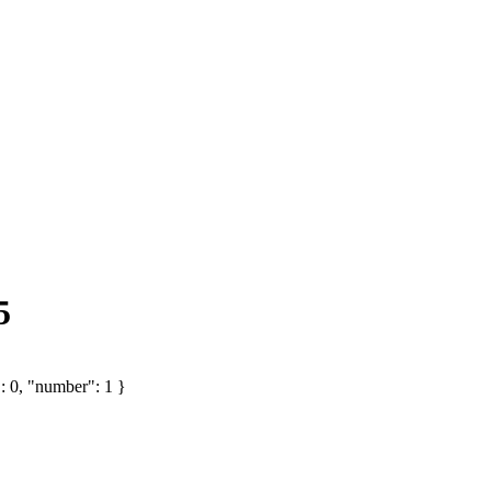
5
: 0, "number": 1 }