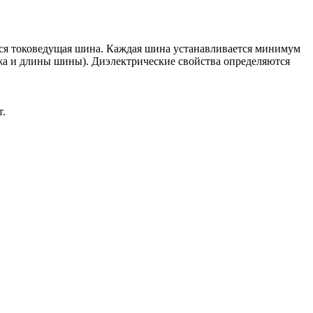
ится токоведущая шина. Каждая шина устанавливается минимум
ажа и длины шины). Диэлектрические свойства определяются
т.