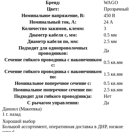
Бренд:
WAGO
Цвет:
Прозрачный
Номинальное напряжение, В:
450 В
Номинальный ток, А:
24 А
Количество зажимов, клемм:
3
Диаметр кабеля с, мм:
0.5 мм
Диаметр кабеля по, мм:
2.5 мм
Подходит для однопроволочных
Да
проводников:
Сечение гибкого проводника с наконечником
0.5 кв.мм
с:
Сечение гибкого проводника с наконечником
1.5 кв.мм
по:
Номинальное поперечное сечение с:
0.5 кв.мм
Номинальное поперечное сечение по:
2.5 кв.мм
Подходит для гибкого провод(ник)а:
Нет
С рычагом управления:
Да
Даниил (Макеевка)
1 г. назад
Хороший выбор
Большой ассортимент, оперативная доставка в ДНР, низкие
цены!