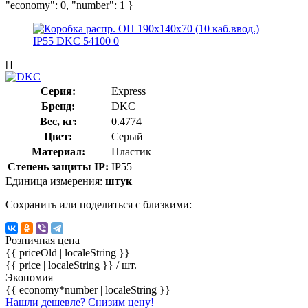
"economy": 0, "number": 1 }
[]
Серия:
Express
Бренд:
DKC
Вес, кг:
0.4774
Цвет:
Серый
Материал:
Пластик
Степень защиты IP:
IP55
Единица измерения:
штук
Сохранить или поделиться с близкими:
Розничная цена
{{ priceOld | localeString }}
{{ price | localeString }}
/ шт.
Экономия
{{ economy*number | localeString }}
Нашли дешевле? Снизим цену!