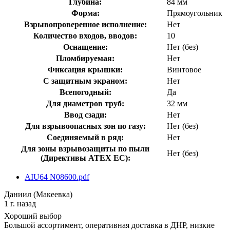
Глубина:
84 мм
Форма:
Прямоугольник
Взрывопроверенное исполнение:
Нет
Количество входов, вводов:
10
Оснащение:
Нет (без)
Пломбируемая:
Нет
Фиксация крышки:
Винтовое
С защитным экраном:
Нет
Всепогодный:
Да
Для диаметров труб:
32 мм
Ввод сзади:
Нет
Для взрывоопасных зон по газу:
Нет (без)
Соединяемый в ряд:
Нет
Для зоны взрывозащиты по пыли
Нет (без)
(Директивы ATEX ЕС):
AIU64 N08600.pdf
Даниил (Макеевка)
1 г. назад
Хороший выбор
Большой ассортимент, оперативная доставка в ДНР, низкие