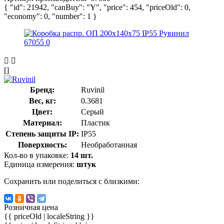
{ "id": 21942, "canBuy": "Y", "price": 454, "priceOld": 0,
"economy": 0, "number": 1 }
[]
Бренд:
Ruvinil
Вес, кг:
0.3681
Цвет:
Серый
Материал:
Пластик
Степень защиты IP:
IP55
Поверхность:
Необработанная
Кол-во в упаковке:
14 шт.
Единица измерения:
штук
Сохранить или поделиться с близкими:
Розничная цена
{{ priceOld | localeString }}