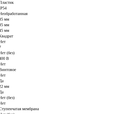
Пластик
IP54
Необработанная
85 мм
85 мм
45 мм
Квадрат
Нет
7
Нет (без)
400 В
Нет
Винтовое
Нет
Да
22 мм
Да
Нет (без)
Нет
Ступенчатая мембрана