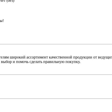
Нет (без)
ны!
лям широкий ассортимент качественной продукции от ведущих
выбор и помочь сделать правильную покупку.