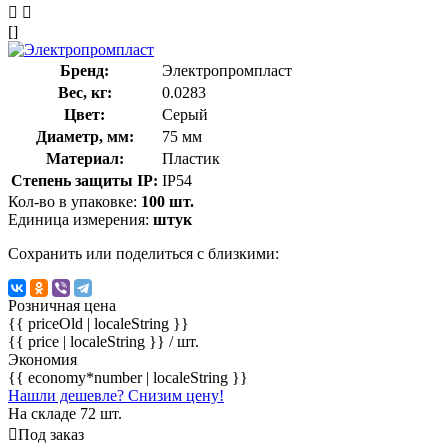
[]
Бренд:
Электропромпласт
Вес, кг:
0.0283
Цвет:
Серый
Диаметр, мм:
75 мм
Материал:
Пластик
Степень защиты IP:
IP54
Кол-во в упаковке:
100 шт.
Единица измерения:
штук
Сохранить или поделиться с близкими:
Розничная цена
{{ priceOld | localeString }}
{{ price | localeString }}
/ шт.
Экономия
{{ economy*number | localeString }}
Нашли дешевле? Снизим цену!
На складе 72 шт.
Под заказ