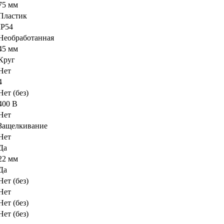
75 мм
Пластик
IP54
Необработанная
45 мм
Круг
Нет
4
Нет (без)
400 В
Нет
Защелкивание
Нет
Да
22 мм
Да
Нет (без)
Нет
Нет (без)
Нет (без)