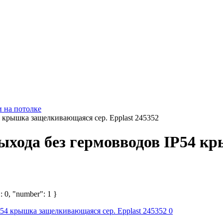
и на потолке
4 крышка защелкивающаяся сер. Epplast 245352
выхода без гермовводов IP54 
: 0, "number": 1 }