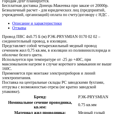
городам ДНР планируется.
Бесплатная доставка Донецк-Макеевка при заказе от 20000р.
Безналичный расчет - для юридических лиц (предприятий,
учреждений, организаций) оплата по счету/договору с НДС .
Описание и характеристики
Отзывы
Провод ПВС 4х0.75 Б (м) РЭК-PRYSMIAN 0170 02 02 –
соединительный провод, в изоляции.
Представляет собой четырехжильный медный провод
сечением жил 0,75 кв.мм, в изоляции из поливинилхлорида и
оболочке белого цвета.
Используется при температуре от -25 до +40С, при
максимальном нагреве в случае короткого замыкания не выше
160С.
Применяется при монтаже электроприборов и линий
электропитания.
Поставка на центральные склады РС заводскими бухтами,
отгрузка с возможностью отреза (не кратно заводской
упаковке).
Бренд:
РЭК-PRYSMIAN
Номинальное сечение проводника,
0.75 кв.мм
кв.мм:
Материал жил проводника:
Медный голый