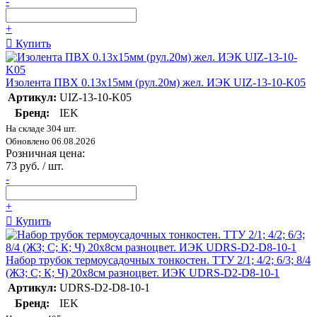
-
+
Купить
Изолента ПВХ 0.13х15мм (рул.20м) жел. ИЭК UIZ-13-10-K05
Артикул:
UIZ-13-10-K05
Бренд:
IEK
На складе 304 шт.
Обновлено 06.08.2026
Розничная цена:
73 руб. / шт.
-
+
Купить
Набор трубок термоусадочных тонкостен. ТТУ 2/1; 4/2; 6/3; 8/4
(ЖЗ; С; К; Ч) 20х8см разноцвет. ИЭК UDRS-D2-D8-10-1
Артикул:
UDRS-D2-D8-10-1
Бренд:
IEK