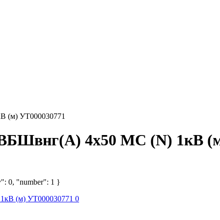
 (м) УТ000030771
Швнг(А) 4х50 МС (N) 1кВ (м
": 0, "number": 1 }