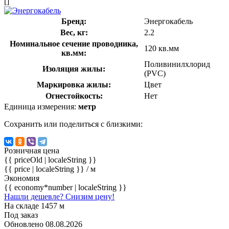
[]
Бренд:
Энергокабель
Вес, кг:
2.2
Номинальное сечение проводника,
120 кв.мм
кв.мм:
Поливинилхлорид
Изоляция жилы:
(PVC)
Маркировка жилы:
Цвет
Огнестойкость:
Нет
Единица измерения:
метр
Сохранить или поделиться с близкими:
Розничная цена
{{ priceOld | localeString }}
{{ price | localeString }}
/ м
Экономия
{{ economy*number | localeString }}
Нашли дешевле? Снизим цену!
На складе 1457 м
Под заказ
Обновлено 08.08.2026