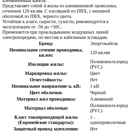
алюминиевый кабель.
Представляет собой 4 жилы из алюминиевой проволоки,
сечением 120 кв.мм. С изоляцией из ПВХ, с внешней
оболочкой из ПВХ, черного цвета.
Устойчив к влаге, сырости, сухости, рекомендуется к
эксплуатации от -50 до +50С.
Применяется при прокладывании воздушных линий
электропередачи, по мостам и кабельным эстакадам.
Бренд:
Энергокабель
Номинальное сечение проводника,
120 кв.мм
кв.мм:
Поливинилхлорид
Изоляция жилы:
(PVC)
Маркировка жилы:
Цвет
Огнестойкость:
Нет
Номинальное напряжение u, кВ:
1 кВ
Цвет оболочки:
Черный
Материал жил проводника:
Алюминий
Поливинилхлорид
Материал оболочки:
(PVC)
Класс токопроводящей жилы
1 -
(Европейские стандарты):
однопроволочная
Защитный провод заземления:
Нет