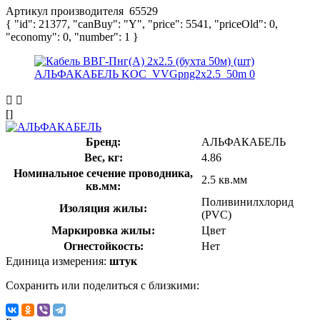
Артикул производителя
65529
{ "id": 21377, "canBuy": "Y", "price": 5541, "priceOld": 0,
"economy": 0, "number": 1 }
[]
Бренд:
АЛЬФАКАБЕЛЬ
Вес, кг:
4.86
Номинальное сечение проводника,
2.5 кв.мм
кв.мм:
Поливинилхлорид
Изоляция жилы:
(PVC)
Маркировка жилы:
Цвет
Огнестойкость:
Нет
Единица измерения:
штук
Сохранить или поделиться с близкими: