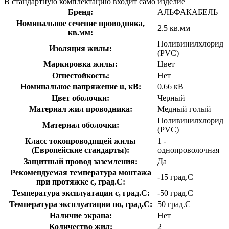
В стандартную комплектацию входит само изделие
Бренд:
АЛЬФАКАБЕЛЬ
Номинальное сечение проводника,
2.5 кв.мм
кв.мм:
Поливинилхлорид
Изоляция жилы:
(PVC)
Маркировка жилы:
Цвет
Огнестойкость:
Нет
Номинальное напряжение u, кВ:
0.66 кВ
Цвет оболочки:
Черный
Материал жил проводника:
Медный голый
Поливинилхлорид
Материал оболочки:
(PVC)
Класс токопроводящей жилы
1 -
(Европейские стандарты):
однопроволочная
Защитный провод заземления:
Да
Рекомендуемая температура монтажа
-15 град.C
при протяжке с, град.C:
Температура эксплуатации с, град.C:
-50 град.C
Температура эксплуатации по, град.C:
50 град.C
Наличие экрана:
Нет
Количество жил:
2