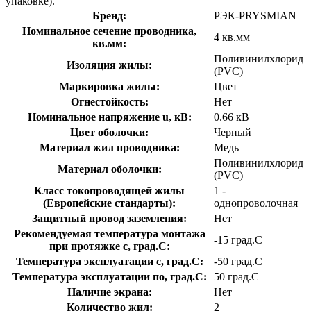
упаковке).
Бренд:
РЭК-PRYSMIAN
Номинальное сечение проводника,
4 кв.мм
кв.мм:
Поливинилхлорид
Изоляция жилы:
(PVC)
Маркировка жилы:
Цвет
Огнестойкость:
Нет
Номинальное напряжение u, кВ:
0.66 кВ
Цвет оболочки:
Черный
Материал жил проводника:
Медь
Поливинилхлорид
Материал оболочки:
(PVC)
Класс токопроводящей жилы
1 -
(Европейские стандарты):
однопроволочная
Защитный провод заземления:
Нет
Рекомендуемая температура монтажа
-15 град.C
при протяжке с, град.C:
Температура эксплуатации с, град.C:
-50 град.C
Температура эксплуатации по, град.C:
50 град.C
Наличие экрана:
Нет
Количество жил:
2