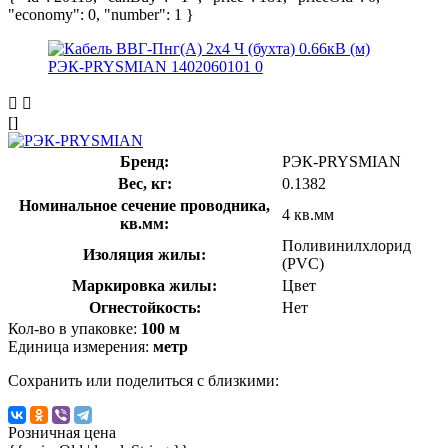
"economy": 0, "number": 1 }
[]
Бренд:
РЭК-PRYSMIAN
Вес, кг:
0.1382
Номинальное сечение проводника,
4 кв.мм
кв.мм:
Поливинилхлорид
Изоляция жилы:
(PVC)
Маркировка жилы:
Цвет
Огнестойкость:
Нет
Кол-во в упаковке:
100 м
Единица измерения:
метр
Сохранить или поделиться с близкими:
Розничная цена