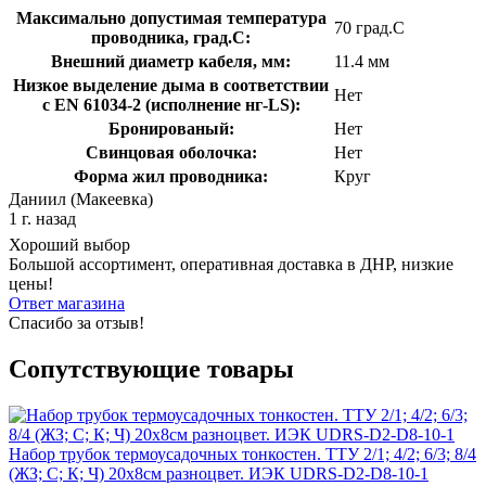
Максимально допустимая температура
70 град.C
проводника, град.C:
Внешний диаметр кабеля, мм:
11.4 мм
Низкое выделение дыма в соответствии
Нет
с EN 61034-2 (исполнение нг-LS):
Бронированый:
Нет
Свинцовая оболочка:
Нет
Форма жил проводника:
Круг
Даниил (Макеевка)
1 г. назад
Хороший выбор
Большой ассортимент, оперативная доставка в ДНР, низкие
цены!
Ответ магазина
Спасибо за отзыв!
Сопутствующие товары
Набор трубок термоусадочных тонкостен. ТТУ 2/1; 4/2; 6/3; 8/4
(ЖЗ; С; К; Ч) 20х8см разноцвет. ИЭК UDRS-D2-D8-10-1