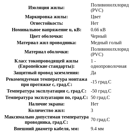
Поливинилхлорид
Изоляция жилы:
(PVC)
Маркировка жилы:
Цвет
Огнестойкость:
Нет
Номинальное напряжение u, кВ:
0.66 кВ
Цвет оболочки:
Черный
Материал жил проводника:
Медный голый
Поливинилхлорид
Материал оболочки:
(PVC)
Класс токопроводящей жилы
1 -
(Европейские стандарты):
однопроволочная
Защитный провод заземления:
Да
Рекомендуемая температура монтажа
-15 град.C
при протяжке с, град.C:
Температура эксплуатации с, град.C:
-50 град.C
Температура эксплуатации по, град.C:
50 град.C
Наличие экрана:
Нет
Количество жил:
3
Максимально допустимая температура
70 град.C
проводника, град.C:
Внешний диаметр кабеля, мм:
9.4 мм