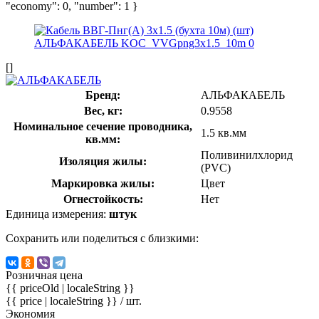
"economy": 0, "number": 1 }
[]
Бренд:
АЛЬФАКАБЕЛЬ
Вес, кг:
0.9558
Номинальное сечение проводника,
1.5 кв.мм
кв.мм:
Поливинилхлорид
Изоляция жилы:
(PVC)
Маркировка жилы:
Цвет
Огнестойкость:
Нет
Единица измерения:
штук
Сохранить или поделиться с близкими:
Розничная цена
{{ priceOld | localeString }}
{{ price | localeString }}
/ шт.
Экономия