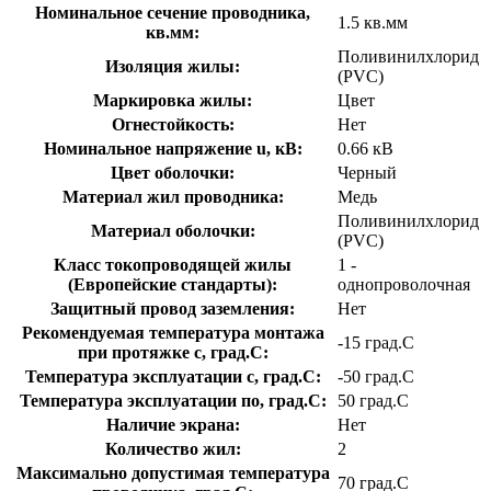
Номинальное сечение проводника,
1.5 кв.мм
кв.мм:
Поливинилхлорид
Изоляция жилы:
(PVC)
Маркировка жилы:
Цвет
Огнестойкость:
Нет
Номинальное напряжение u, кВ:
0.66 кВ
Цвет оболочки:
Черный
Материал жил проводника:
Медь
Поливинилхлорид
Материал оболочки:
(PVC)
Класс токопроводящей жилы
1 -
(Европейские стандарты):
однопроволочная
Защитный провод заземления:
Нет
Рекомендуемая температура монтажа
-15 град.C
при протяжке с, град.C:
Температура эксплуатации с, град.C:
-50 град.C
Температура эксплуатации по, град.C:
50 град.C
Наличие экрана:
Нет
Количество жил:
2
Максимально допустимая температура
70 град.C