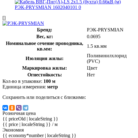
[]
Бренд:
РЭК-PRYSMIAN
Вес, кг:
0.0695
Номинальное сечение проводника,
1.5 кв.мм
кв.мм:
Поливинилхлорид
Изоляция жилы:
(PVC)
Маркировка жилы:
Цвет
Огнестойкость:
Нет
Кол-во в упаковке:
100 м
Единица измерения:
метр
Сохранить или поделиться с близкими:
Розничная цена
{{ priceOld | localeString }}
{{ price | localeString }}
/ м
Экономия
{{ economy*number | localeString }}