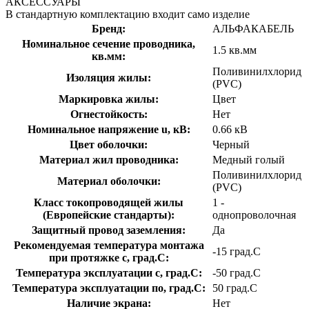
АКСЕССУАРЫ
В стандартную комплектацию входит само изделие
Бренд:
АЛЬФАКАБЕЛЬ
Номинальное сечение проводника,
1.5 кв.мм
кв.мм:
Поливинилхлорид
Изоляция жилы:
(PVC)
Маркировка жилы:
Цвет
Огнестойкость:
Нет
Номинальное напряжение u, кВ:
0.66 кВ
Цвет оболочки:
Черный
Материал жил проводника:
Медный голый
Поливинилхлорид
Материал оболочки:
(PVC)
Класс токопроводящей жилы
1 -
(Европейские стандарты):
однопроволочная
Защитный провод заземления:
Да
Рекомендуемая температура монтажа
-15 град.C
при протяжке с, град.C:
Температура эксплуатации с, град.C:
-50 град.C
Температура эксплуатации по, град.C:
50 град.C
Наличие экрана:
Нет