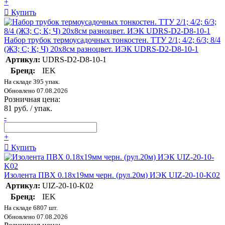
+
Купить
Набор трубок термоусадочных тонкостен. ТТУ 2/1; 4/2; 6/3; 8/4
(ЖЗ; С; К; Ч) 20х8см разноцвет. ИЭК UDRS-D2-D8-10-1
Артикул:
UDRS-D2-D8-10-1
Бренд:
IEK
На складе 395 упак.
Обновлено 07.08.2026
Розничная цена:
81 руб. / упак.
-
+
Купить
Изолента ПВХ 0.18х19мм черн. (рул.20м) ИЭК UIZ-20-10-K02
Артикул:
UIZ-20-10-K02
Бренд:
IEK
На складе 6807 шт.
Обновлено 07.08.2026