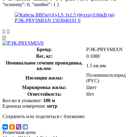
"economy": 0, "number": 1 }
[]
Бренд:
РЭК-PRYSMIAN
Вес, кг:
0.1088
Номинальное сечение проводника,
1.5 кв.мм
кв.мм:
Поливинилхлорид
Изоляция жилы:
(PVC)
Маркировка жилы:
Цвет
Огнестойкость:
Нет
Кол-во в упаковке:
100 м
Единица измерения:
метр
Сохранить или поделиться с близкими:
Розничная цена