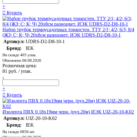
+
Купить
Набор трубок термоусадочных тонкостен. ТТУ 2/1; 4/2; 6/3; 8/4
(ЖЗ; С; К; Ч) 20х8см разноцвет. ИЭК UDRS-D2-D8-10-1
Артикул:
UDRS-D2-D8-10-1
Бренд:
IEK
На складе 405 упак.
Обновлено 06.08.2026
Розничная цена:
81 руб. / упак.
-
+
Купить
Изолента ПВХ 0.18х19мм черн. (рул.20м) ИЭК UIZ-20-10-K02
Артикул:
UIZ-20-10-K02
Бренд:
IEK
На складе 6856 шт.