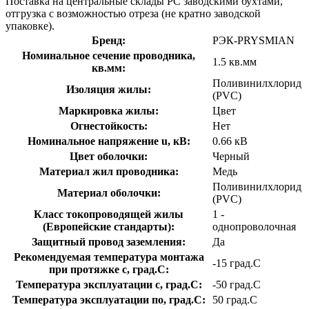
Поставка на центральные склады РС заводскими бухтами,
отгрузка с возможностью отреза (не кратно заводской
упаковке).
Бренд:
РЭК-PRYSMIAN
Номинальное сечение проводника,
1.5 кв.мм
кв.мм:
Поливинилхлорид
Изоляция жилы:
(PVC)
Маркировка жилы:
Цвет
Огнестойкость:
Нет
Номинальное напряжение u, кВ:
0.66 кВ
Цвет оболочки:
Черный
Материал жил проводника:
Медь
Поливинилхлорид
Материал оболочки:
(PVC)
Класс токопроводящей жилы
1 -
(Европейские стандарты):
однопроволочная
Защитный провод заземления:
Да
Рекомендуемая температура монтажа
-15 град.C
при протяжке с, град.C:
Температура эксплуатации с, град.C:
-50 град.C
Температура эксплуатации по, град.C:
50 град.C