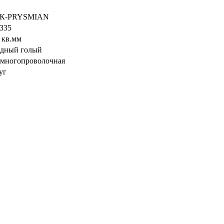
К-PRYSMIAN
1335
5 кв.мм
дный голый
- многопроволочная
уг