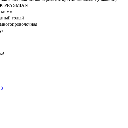
К-PRYSMIAN
5 кв.мм
дный голый
- многопроволочная
уг
ны!