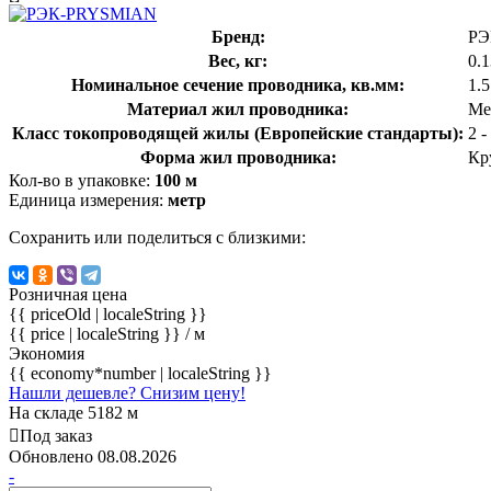
Бренд:
РЭ
Вес, кг:
0.
Номинальное сечение проводника, кв.мм:
1.
Материал жил проводника:
Ме
Класс токопроводящей жилы (Европейские стандарты):
2 
Форма жил проводника:
Кр
Кол-во в упаковке:
100 м
Единица измерения:
метр
Сохранить или поделиться с близкими:
Розничная цена
{{ priceOld | localeString }}
{{ price | localeString }}
/ м
Экономия
{{ economy*number | localeString }}
Нашли дешевле? Снизим цену!
На складе 5182 м
Под заказ
Обновлено 08.08.2026
-