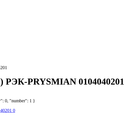
0201
(м) РЭК-PRYSMIAN 0104040201
": 0, "number": 1 }