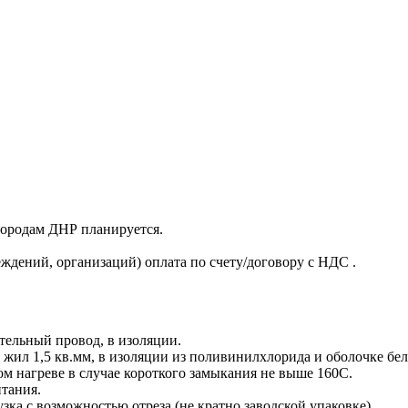
 городам ДНР планируется.
ждений, организаций) оплата по счету/договору с НДС .
ельный провод, в изоляции.
ил 1,5 кв.мм, в изоляции из поливинилхлорида и оболочке бел
ом нагреве в случае короткого замыкания не выше 160С.
тания.
зка с возможностью отреза (не кратно заводской упаковке).