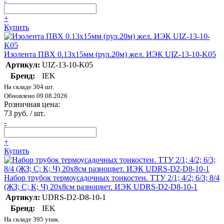
+
Купить
Изолента ПВХ 0.13х15мм (рул.20м) жел. ИЭК UIZ-13-10-K05
Артикул:
UIZ-13-10-K05
Бренд:
IEK
На складе 304 шт.
Обновлено 09.08.2026
Розничная цена:
73 руб. / шт.
-
+
Купить
Набор трубок термоусадочных тонкостен. ТТУ 2/1; 4/2; 6/3; 8/4
(ЖЗ; С; К; Ч) 20х8см разноцвет. ИЭК UDRS-D2-D8-10-1
Артикул:
UDRS-D2-D8-10-1
Бренд:
IEK
На складе 395 упак.