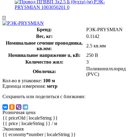
[]
Бренд:
РЭК-PRYSMIAN
Вес, кг:
0.1142
Номинальное сечение проводника,
2.5 кв.мм
кв.мм:
Номинальное напряжение u, кВ:
250 В
Количество жил:
3
Поливинилхлорид
Оболочка:
(PVC)
Кол-во в упаковке:
100 м
Единица измерения:
метр
Сохранить или поделиться с близкими:
Розничная цена
{{ priceOld | localeString }}
{{ price | localeString }}
/ м
Экономия
{{ economy*number | localeString }}