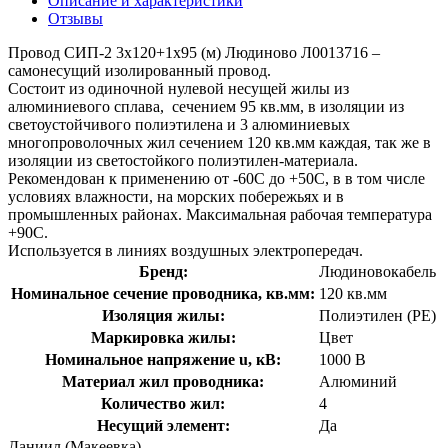
Описание и характеристики
Отзывы
Провод СИП-2 3х120+1х95 (м) Людиново Л0013716 –
самонесущий изолированный провод.
Состоит из одиночной нулевой несущей жилы из
алюминиевого сплава, сечением 95 кв.мм, в изоляции из
светоустойчивого полиэтилена и 3 алюминиевых
многопроволочных жил сечением 120 кв.мм каждая, так же в
изоляции из светостойкого полиэтилен-материала.
Рекомендован к применению от -60С до +50С, в в том числе
условиях влажности, на морских побережьях и в
промышленных районах. Максимальная рабочая температура
+90С.
Используется в линиях воздушных электропередач.
Бренд:
Людиновокабель
Номинальное сечение проводника, кв.мм:
120 кв.мм
Изоляция жилы:
Полиэтилен (PE)
Маркировка жилы:
Цвет
Номинальное напряжение u, кВ:
1000 В
Материал жил проводника:
Алюминий
Количество жил:
4
Несущий элемент:
Да
Даниил (Макеевка)