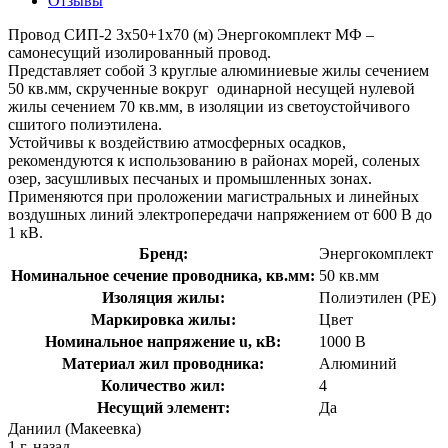
Отзывы
Провод СИП-2 3х50+1х70 (м) Энергокомплект МФ –
самонесущий изолированный провод.
Представляет собой 3 круглые алюминиевые жилы сечением
50 кв.мм, скрученные вокруг одинарной несущей нулевой
жилы сечением 70 кв.мм, в изоляции из светоустойчивого
сшитого полиэтилена.
Устойчивы к воздействию атмосферных осадков,
рекомендуются к использованию в районах морей, соленых
озер, засушливых песчаных и промышленных зонах.
Применяются при проложении магистральных и линейных
воздушных линий электропередачи напряжением от 600 В до
1 кВ.
Бренд:
Энергокомплект
Номинальное сечение проводника, кв.мм:
50 кв.мм
Изоляция жилы:
Полиэтилен (PE)
Маркировка жилы:
Цвет
Номинальное напряжение u, кВ:
1000 В
Материал жил проводника:
Алюминий
Количество жил:
4
Несущий элемент:
Да
Даниил (Макеевка)
1 г. назад