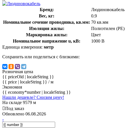
Бренд:
Людиновокабель
Вес, кг:
0.9
Номинальное сечение проводника, кв.мм:
70 кв.мм
Изоляция жилы:
Полиэтилен (PE)
Маркировка жилы:
Цвет
Номинальное напряжение u, кВ:
1000 В
Единица измерения:
метр
Сохранить или поделиться с близкими:
Розничная цена
{{ priceOld | localeString }}
{{ price | localeString }}
/ м
Экономия
{{ economy*number | localeString }}
Нашли дешевле? Снизим цену!
На складе 9579 м
Под заказ
Обновлено 06.08.2026
-