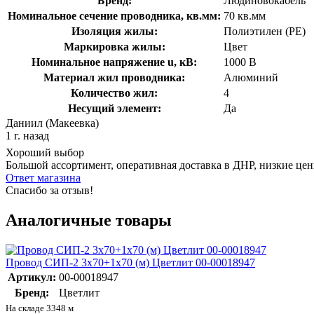
Бренд:
Людиновокабель
Номинальное сечение проводника, кв.мм:
70 кв.мм
Изоляция жилы:
Полиэтилен (PE)
Маркировка жилы:
Цвет
Номинальное напряжение u, кВ:
1000 В
Материал жил проводника:
Алюминий
Количество жил:
4
Несущий элемент:
Да
Даниил (Макеевка)
1 г. назад
Хороший выбор
Большой ассортимент, оперативная доставка в ДНР, низкие це
Ответ магазина
Спасибо за отзыв!
Аналогичные товары
Провод СИП-2 3х70+1х70 (м) Цветлит 00-00018947
Артикул:
00-00018947
Бренд:
Цветлит
На складе 3348 м