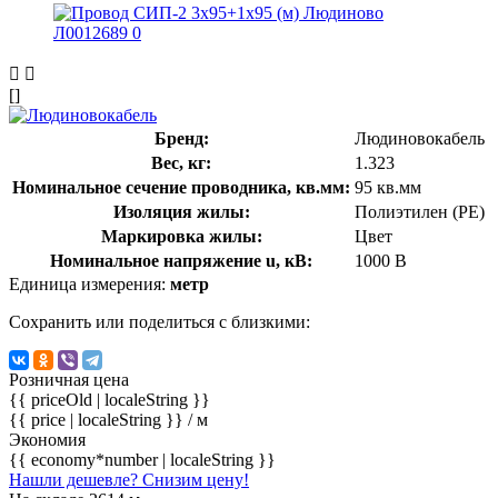
[]
Бренд:
Людиновокабель
Вес, кг:
1.323
Номинальное сечение проводника, кв.мм:
95 кв.мм
Изоляция жилы:
Полиэтилен (PE)
Маркировка жилы:
Цвет
Номинальное напряжение u, кВ:
1000 В
Единица измерения:
метр
Сохранить или поделиться с близкими:
Розничная цена
{{ priceOld | localeString }}
{{ price | localeString }}
/ м
Экономия
{{ economy*number | localeString }}
Нашли дешевле? Снизим цену!