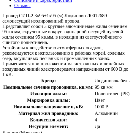
Описание и характеристики
Отзывы
Провод СИП-2 3х95+1х95 (м) Людиново Л0012689 –
самонесущий изолированный провод.
Представляет собой 3 круглые алюминиевые жилы сечением
95 кв.мм, скрученные вокруг одинарной несущей нулевой
жилы сечением 95 кв.мм, в изоляции из светоустойчивого
сшитого полиэтилена.
Устойчивы к воздействию атмосферных осадков,
рекомендуются к использованию в районах морей, соленых
озер, засушливых песчаных и промышленных зонах.
Применяются при проложении магистральных и линейных
воздушных линий электропередачи напряжением от 600 В до
1 кВ.
Бренд:
Людиновокабель
Номинальное сечение проводника, кв.мм:
95 кв.мм
Изоляция жилы:
Полиэтилен (PE)
Маркировка жилы:
Цвет
Номинальное напряжение u, кВ:
1000 В
Материал жил проводника:
Алюминий
Количество жил:
4
Несущий элемент:
Да
Даниил (Макеевка)