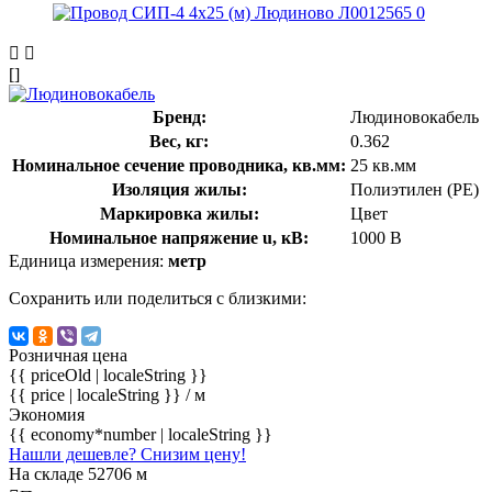
[]
Бренд:
Людиновокабель
Вес, кг:
0.362
Номинальное сечение проводника, кв.мм:
25 кв.мм
Изоляция жилы:
Полиэтилен (PE)
Маркировка жилы:
Цвет
Номинальное напряжение u, кВ:
1000 В
Единица измерения:
метр
Сохранить или поделиться с близкими:
Розничная цена
{{ priceOld | localeString }}
{{ price | localeString }}
/ м
Экономия
{{ economy*number | localeString }}
Нашли дешевле? Снизим цену!
На складе 52706 м