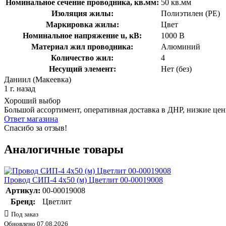
Номинальное сечение проводника, кв.мм:
50 кв.мм
Изоляция жилы:
Полиэтилен (PE)
Маркировка жилы:
Цвет
Номинальное напряжение u, кВ:
1000 В
Материал жил проводника:
Алюминий
Количество жил:
4
Несущий элемент:
Нет (без)
Даниил (Макеевка)
1 г. назад
Хороший выбор
Большой ассортимент, оперативная доставка в ДНР, низкие це
Ответ магазина
Спасибо за отзыв!
Аналогичные товары
Провод СИП-4 4х50 (м) Цветлит 00-00019008
Артикул:
00-00019008
Бренд:
Цветлит
Под заказ
Обновлено 07.08.2026