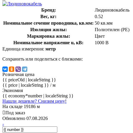
Бренд:
Людиновокабель
Вес, кг:
0.52
Номинальное сечение проводника, кв.мм:
50 кв.мм
Изоляция жилы:
Полиэтилен (PE)
Маркировка жилы:
Цвет
Номинальное напряжение u, кВ:
1000 В
Единица измерения:
метр
Сохранить или поделиться с близкими:
Розничная цена
{{ priceOld | localeString }}
{{ price | localeString }}
/ м
Экономия
{{ economy*number | localeString }}
Нашли дешевле? Снизим цену!
На складе 19186 м
Под заказ
Обновлено 07.08.2026
-