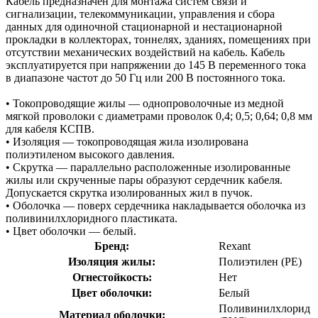
Кабель предназначен для монтажа систем связи и
сигнализации, телекоммуникации, управления и сбора
данных для одиночной стационарной и нестационарной
прокладки в коллекторах, тоннелях, зданиях, помещениях при
отсутствии механических воздействий на кабель. Кабель
эксплуатируется при напряжении до 145 В переменного тока
в диапазоне частот до 50 Гц или 200 В постоянного тока.
• Токопроводящие жилы — однопроволочные из медной
мягкой проволоки с диаметрами проволок 0,4; 0,5; 0,64; 0,8 мм
для кабеля КСПВ.
• Изоляция — токопроводящая жила изолирована
полиэтиленом высокого давления.
• Скрутка — параллельно расположенные изолированные
жилы или скрученные пары образуют сердечник кабеля.
Допускается скрутка изолированных жил в пучок.
• Оболочка — поверх сердечника накладывается оболочка из
поливинилхлоридного пластиката.
• Цвет оболочки — белый.
Бренд:
Rexant
Изоляция жилы:
Полиэтилен (PE)
Огнестойкость:
Нет
Цвет оболочки:
Белый
Поливинилхлорид
Материал оболочки: