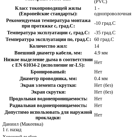
(PVC)
Класс токопроводящей жилы
1 -
(Европейские стандарты):
однопроволочная
Рекомендуемая температура монтажа
-10 град.C
при протяжке с, град.C:
Температура эксплуатации с, град.C:
-35 град.C
Температура эксплуатации по, град.C:
60 град.C
Количество жил:
14
Внешний диаметр кабеля, мм:
4.9 мм
Низкое выделение дыма в соответствии
Нет
с EN 61034-2 (исполнение нг-LS):
Бронированый:
Нет
Диаметр проводника, мм:
0.4 мм
Экран элемента скрутки:
Нет (без)
Экран скрутки:
Нет (без)
Продольная водонепроницаемость:
Нет
Радиальная водонепроницаемость:
Нет
Допустимо использовать для наружной
Нет
прокладки:
Даниил (Макеевка)
1 г. назад
Хороший выбор