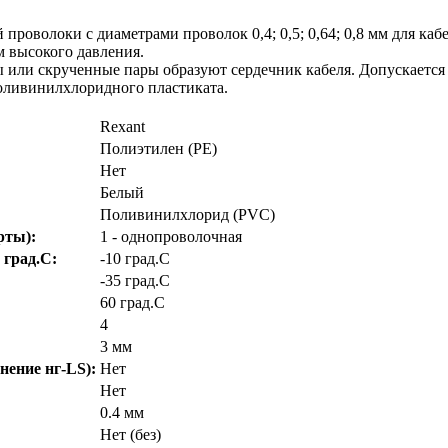
роволоки с диаметрами проволок 0,4; 0,5; 0,64; 0,8 мм для ка
 высокого давления.
или скрученные пары образуют сердечник кабеля. Допускается 
поливинилхлоридного пластиката.
Rexant
Полиэтилен (PE)
Нет
Белый
Поливинилхлорид (PVC)
рты):
1 - однопроволочная
 град.C:
-10 град.C
-35 град.C
60 град.C
4
3 мм
нение нг-LS):
Нет
Нет
0.4 мм
Нет (без)