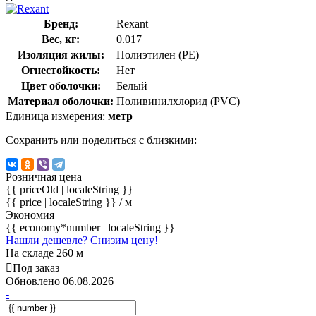
Бренд:
Rexant
Вес, кг:
0.017
Изоляция жилы:
Полиэтилен (PE)
Огнестойкость:
Нет
Цвет оболочки:
Белый
Материал оболочки:
Поливинилхлорид (PVC)
Единица измерения:
метр
Сохранить или поделиться с близкими:
Розничная цена
{{ priceOld | localeString }}
{{ price | localeString }}
/ м
Экономия
{{ economy*number | localeString }}
Нашли дешевле? Снизим цену!
На складе 260 м
Под заказ
Обновлено 06.08.2026
-