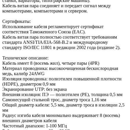
станки, вариаторы, типографские машины).
Кабель витая пара соединяет и передает сигнал между
компьютерами, компьютерами и сервером.
Сертификаты:
Использование кабеля регламентирует сертификат
соответствия Таможенного Союза (EAC).
Кабель витая пара полностью соответствует требованиям
стандарта ANSI/TIA/EIA-568-B.2 и международному
стандарту ISO/IEC 11801 в редакции 2002 года (издание 2).
Техническое описание:
Кабель имеет 8 (восемь жил), четыре пары (4PR)
Материал проводника: высокоочищенная бескислородная
медь, калибр 24AWG
Изоляция проводника: полиэтилен повышенной плотности
(HDPE), диаметром 0,9 мм
Экранирование UTP: без экрана
Внешняя изоляция: ПЭ — полиэтилен (PE), толщина 0,5 мм
Самонесущий стальной трос, диаметр троса 1,16 мм
Общий диаметр кабеля: 5,5 мм, диаметр троса в изоляции 2,5
мм
Радиус изгиба кабеля минимально выдерживает 8 (восемь)
внешних диаметров кабеля
Частотный диапазон: 1-100 МГц