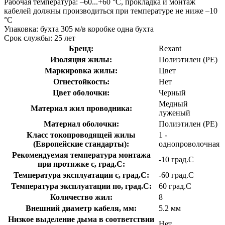
Рабочая температура: –60...+60 °C, прокладка и монтаж
кабелей должны производиться при температуре не ниже –10
°С
Упаковка: бухта 305 м/в коробке одна бухта
Срок службы: 25 лет
Бренд:
Rexant
Изоляция жилы:
Полиэтилен (PE)
Маркировка жилы:
Цвет
Огнестойкость:
Нет
Цвет оболочки:
Черный
Медный
Материал жил проводника:
луженый
Материал оболочки:
Полиэтилен (PE)
Класс токопроводящей жилы
1 -
(Европейские стандарты):
однопроволочная
Рекомендуемая температура монтажа
-10 град.C
при протяжке с, град.C:
Температура эксплуатации с, град.C:
-60 град.C
Температура эксплуатации по, град.C:
60 град.C
Количество жил:
8
Внешний диаметр кабеля, мм:
5.2 мм
Низкое выделение дыма в соответствии
Нет