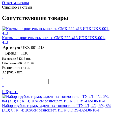
Ответ магазина
Спасибо за отзыв!
Сопутствующие товары
Клемма строительно-монтаж. СМК 222-413 ИЭК UKZ-001-
413
Артикул:
UKZ-001-413
Бренд:
IEK
На складе 54216 шт.
Обновлено 06.08.2026
Розничная цена:
32 руб. / шт.
-
+
Купить
Набор трубок термоусадочных тонкостен. ТТУ 2/1; 4/2; 6/3; 8/4
(ЖЗ; С; К; Ч) 20х8см разноцвет. ИЭК UDRS-D2-D8-10-1