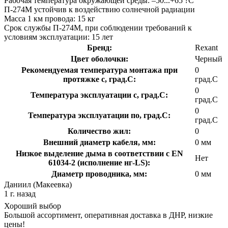
Рабочая температура окружающей среды: –50...+65 ?С
П-274М устойчив к воздействию солнечной радиации
Масса 1 км провода: 15 кг
Срок службы П-274М, при соблюдении требований к
условиям эксплуатации: 15 лет
Бренд:
Rexant
Цвет оболочки:
Черный
Рекомендуемая температура монтажа при
0
протяжке с, град.C:
град.C
0
Температура эксплуатации с, град.C:
град.C
0
Температура эксплуатации по, град.C:
град.C
Количество жил:
0
Внешний диаметр кабеля, мм:
0 мм
Низкое выделение дыма в соответствии с EN
Нет
61034-2 (исполнение нг-LS):
Диаметр проводника, мм:
0 мм
Даниил (Макеевка)
1 г. назад
Хороший выбор
Большой ассортимент, оперативная доставка в ДНР, низкие
цены!