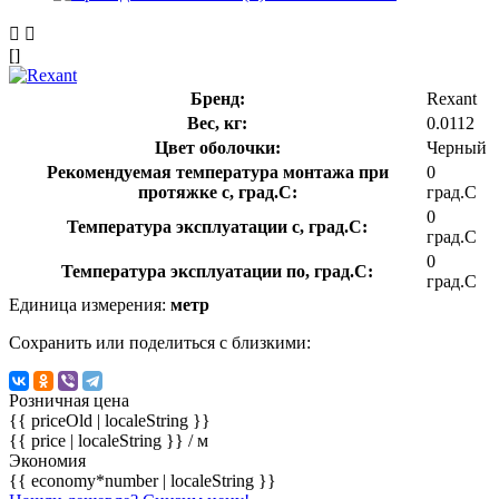
[]
Бренд:
Rexant
Вес, кг:
0.0112
Цвет оболочки:
Черный
Рекомендуемая температура монтажа при
0
протяжке с, град.C:
град.C
0
Температура эксплуатации с, град.C:
град.C
0
Температура эксплуатации по, град.C:
град.C
Единица измерения:
метр
Сохранить или поделиться с близкими:
Розничная цена
{{ priceOld | localeString }}
{{ price | localeString }}
/ м
Экономия
{{ economy*number | localeString }}