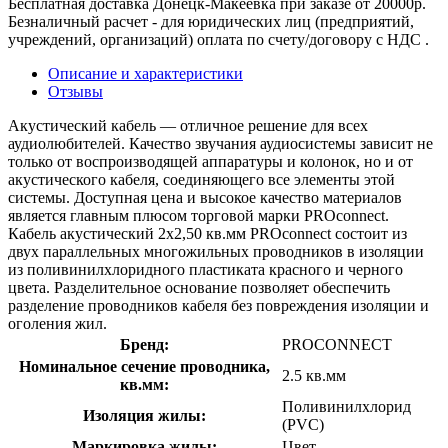
Бесплатная доставка Донецк-Макеевка при заказе от 20000р.
Безналичный расчет - для юридических лиц (предприятий,
учреждений, организаций) оплата по счету/договору с НДС .
Описание и характеристики
Отзывы
Акустический кабель — отличное решение для всех
аудиолюбителей. Качество звучания аудиосистемы зависит не
только от воспроизводящей аппаратуры и колонок, но и от
акустического кабеля, соединяющего все элементы этой
системы. Доступная цена и высокое качество материалов
является главным плюсом торговой марки PROconnect.
Кабель акустический 2х2,50 кв.мм PROconnect состоит из
двух параллельных многожильных проводников в изоляции
из поливинилхлоридного пластиката красного и черного
цвета. Разделительное основание позволяет обеспечить
разделение проводников кабеля без повреждения изоляции и
оголения жил.
Бренд:
PROCONNECT
Номинальное сечение проводника,
2.5 кв.мм
кв.мм:
Поливинилхлорид
Изоляция жилы:
(PVC)
Маркировка жилы:
Цвет