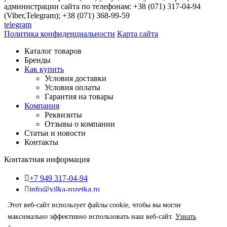
администрации сайта по телефонам: +38 (071) 317-04-94
(Viber,Telegram); +38 (071) 368-99-59
telegram
Политика конфиденциальности
Карта сайта
Каталог товаров
Бренды
Как купить
Условия доставки
Условия оплаты
Гарантия на товары
Компания
Реквизиты
Отзывы о компании
Статьи и новости
Контакты
Контактная информация
+7 949 317-04-94
info@vilka-rozetka.ru
ДНР, г. Донецк, 283050, ул.Университетская, 56-Б
Этот веб-сайт использует файлы cookie, чтобы вы могли
Построить маршрут в
ПН-Сб
9:00 - 17:00
максимально эффективно использовать наш веб-сайт.
Узнать
ВС
Выходной