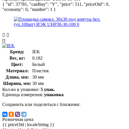
{ "id": 37781, "canBuy": "Y", "price": 511, "priceOld": 0,
"economy": 0, "number": 1 }
[]
Бренд:
IEK
Вес, кг:
0.182
Цвет:
Белый
Материал:
Пластик
Длина, мм:
30 мм
Ширина, мм:
30 мм
Кол-во в упаковке:
5 упак.
Единица измерения:
упаковка
Сохранить или поделиться с близкими:
Розничная цена
{{ priceOld | localeString }}